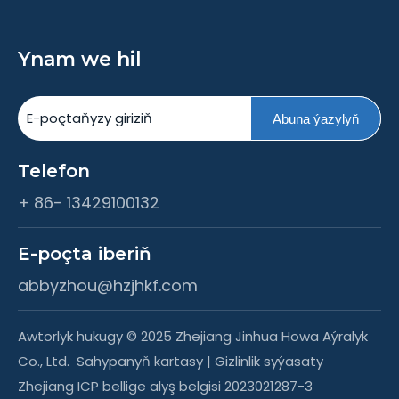
Ynam we hil
Abuna ýazylyň
Telefon
+ 86- 13429100132
E-poçta iberiň
abbyzhou@hzjhkf.com
Awtorlyk hukugy © 2025 Zhejiang Jinhua Howa Aýralyk
Co., Ltd.
Sahypanyň kartasy
|
Gizlinlik syýasaty
Zhejiang ICP bellige alyş belgisi 2023021287-3