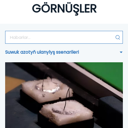
GÖRNÜŞLER
Suwuk azotyň ulanylyş ssenarileri