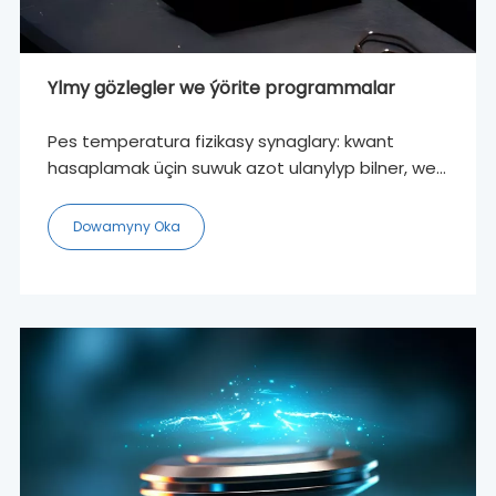
Ylmy gözlegler we ýörite programmalar
Pes temperatura fizikasy synaglary: kwant
hasaplamak üçin suwuk azot ulanylyp bilner, we
aşa geçiriji kwant aýratynlygy mutlak nola ýakyn
gurşawy talap edýär. Kondensirlenen materiýa
Dowamyny Oka
synaglarynda artykmaç geliý we topologiki
izolýatorlar öwrenilip bilner. Beýleki innowasiýa
goşundylaryF