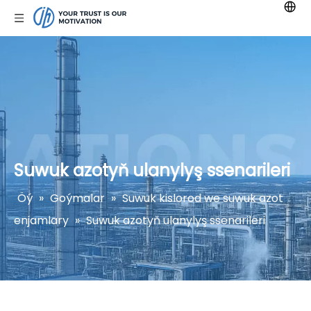
Suwuk azotyň ulanylyş ssenarileri
Öý
»
Goýmalar
»
Suwuk kislorod we suwuk azot
enjamlary
»
Suwuk azotyň ulanylyş ssenarileri