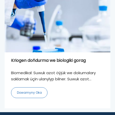
Kriogen doňdurma we biologiki gorag
Biomedikal: Suwuk azot öýjük we dokumalary
saklamak üçin ulanylyp bilner. Suwuk azot
aragatnaşygyň ganyny, immun öýjüklerini, doňan
düwünçekleri we sperma kriogen taýdan gorap
Dowamyny Oka
biler. Suwuk azot kriosirurgiýa, suwuk azot kriogen
bejergisi, deriniň ca üçin howpsuz kriogen
serişdesi hökmünde hem ulanylyp bilner.