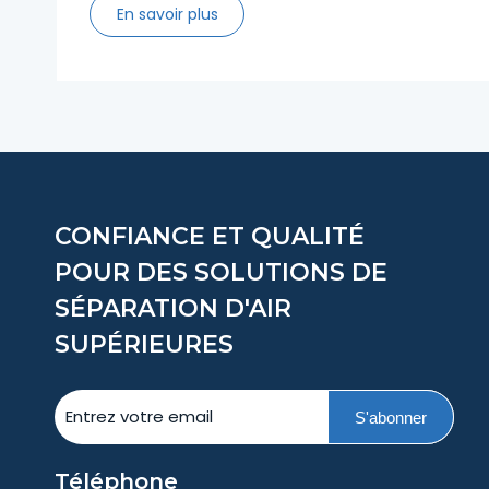
quantiquesSéparation isotopique : une
En savoir plus
étude de l'informatique quantique
topologique 2. Fusion nucléaireMélange
tritium/deutérium ultra-pur : combustible
pour les dispositifs tokamak
CONFIANCE ET QUALITÉ
POUR DES SOLUTIONS DE
SÉPARATION D'AIR
SUPÉRIEURES
S'abonner
Téléphone