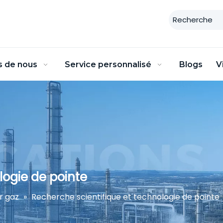
s de nous
Service personnalisé
Blogs
V
logie de pointe
r gaz
»
Recherche scientifique et technologie de pointe